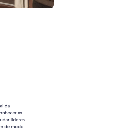
al da
onhecer as
judar líderes
gem de modo