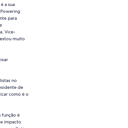
 é a sua
é Powering
nte para
e
, Vice-
 estou muito
ixar
istas no
esidente de
licar como é o
 função é
de impacto