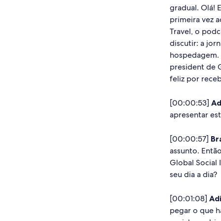
gradual. Olá! 
primeira vez 
Travel, o pod
discutir: a jo
hospedagem. C
president de G
feliz por rec
[00:00:53]
Ad
apresentar es
[00:00:57]
Br
assunto. Entã
Global Social
seu dia a dia?
[00:01:08]
Ad
pegar o que h