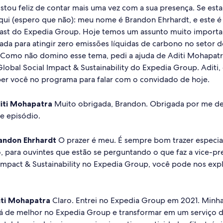
Estou feliz de contar mais uma vez com a sua presença. Se esta
aqui (espero que não): meu nome é Brandon Ehrhardt, e este 
cast do Expedia Group. Hoje temos um assunto muito importa
rnada para atingir zero emissões líquidas de carbono no setor d
omo não domino esse tema, pedi a ajuda de Aditi Mohapatra
lobal Social Impact & Sustainability do Expedia Group. Aditi,
eber você no programa para falar com o convidado de hoje.
iti Mohapatra
Muito obrigada, Brandon. Obrigada por me de
te episódio.
andon Ehrhardt
O prazer é meu. É sempre bom trazer especial
o, para ouvintes que estão se perguntando o que faz a vice-pr
 Impact & Sustainability no Expedia Group, você pode nos exp
iti Mohapatra
Claro. Entrei no Expedia Group em 2021. Minha
á de melhor no Expedia Group e transformar em um serviço 