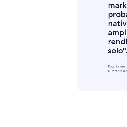
mark
prob
nati
ampli
rend
solo"
Katy James
Directora de