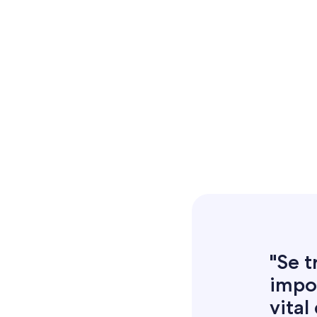
"Se 
impor
vital