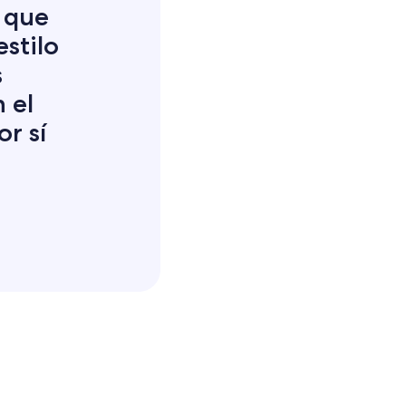
 que
stilo
s
 el
r sí