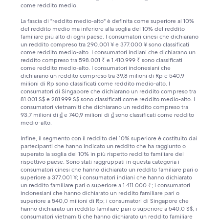
come reddito medio.
La fascia di "reddito medio-alto" è definita come superiore al 10%
del reddito medio ma inferiore alla soglia del 10% del reddito
familiare più alto di ogni paese. I consumatori cinesi che dichiarano
un reddito compreso tra 290.001 ¥ e 377.000 ¥ sono classificati
come reddito medio-alto. I consumatori indiani che dichiarano un
reddito compreso tra 598.001 ₹ e 1.410.999 ₹ sono classificati
come reddito medio-alto. I consumatori indonesiani che
dichiarano un reddito compreso tra 39,8 milioni di Rp e 540,9
milioni di Rp sono classificati come reddito medio-alto. I
consumatori di Singapore che dichiarano un reddito compreso tra
81.001 S$ e 281.999 S$ sono classificati come reddito medio-alto. I
consumatori vietnamiti che dichiarano un reddito compreso tra
93,7 milioni di ₫ e 740,9 milioni di ₫ sono classificati come reddito
medio-alto.
Infine, il segmento con il reddito del 10% superiore è costituito dai
partecipanti che hanno indicato un reddito che ha raggiunto o
superato la soglia del 10% in più rispetto reddito familiare del
rispettivo paese. Sono stati raggruppati in questa categoria i
consumatori cinesi che hanno dichiarato un reddito familiare pari o
superiore a 377.001 ¥; i consumatori indiani che hanno dichiarato
un reddito familiare pari o superiore a 1.411.000 ₹; i consumatori
indonesiani che hanno dichiarato un reddito familiare pari o
superiore a 540,0 milioni di Rp; i consumatori di Singapore che
hanno dichiarato un reddito familiare pari o superiore a 540,0 S$; i
consumatori vietnamiti che hanno dichiarato un reddito familiare