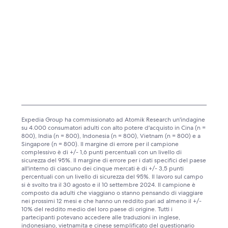
Expedia Group ha commissionato ad Atomik Research un'indagine
su 4.000 consumatori adulti con alto potere d'acquisto in Cina (n =
800), India (n = 800), Indonesia (n = 800), Vietnam (n = 800) e a
Singapore (n = 800). Il margine di errore per il campione
complessivo è di +/- 1,6 punti percentuali con un livello di
sicurezza del 95%. Il margine di errore per i dati specifici del paese
all'interno di ciascuno dei cinque mercati è di +/- 3,5 punti
percentuali con un livello di sicurezza del 95%. Il lavoro sul campo
si è svolto tra il 30 agosto e il 10 settembre 2024. Il campione è
composto da adulti che viaggiano o stanno pensando di viaggiare
nei prossimi 12 mesi e che hanno un reddito pari ad almeno il +/-
10% del reddito medio del loro paese di origine. Tutti i
partecipanti potevano accedere alle traduzioni in inglese,
indonesiano, vietnamita e cinese semplificato del questionario