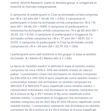
online. Atomik Research, parte di 4media group, è un'agenzia di
ricerche di mercato indipendente.
Il campione di partecipanti in Cina ha dichiarato un'età compresa
tra i 18 e i 62 anni (M = 34,68; DS = 6,90). Il campione di
partecipanti in India ha dichiarato un'età compresa tra i 18 e i 76
anni (M = 34,46; DS = 9,89). Il campione di partecipanti in
Indonesia ha dichiarato un'età compresa tra i 19 e gli 80 anni (M =
35,62; DS = 8,36). Il campione di partecipanti a Singapore ha
dichiarato un'età compresa tra i 18 e i 77 anni (M = 38,91; DS =
10,97). Il campione di partecipanti in Cina ha dichiarato un'età
compresa tra i 18 e i 69 anni (M = 33,79; DS = 7,86).
I partecipanti sono stati suddivisi in tre gruppi in base al reddito
dichiarato: A.) Medio B.) Medio-alto e C.) Alto.
La fascia di "reddito medio" è definita in base al reddito medio
compreso tra circa +10% e -10% del reddito medio di ciascun
paese. I consumatori cinesi che dichiarano un reddito compreso
tra 236.000 ¥ e 290.000 ¥ sono classificati come reddito medio. I
consumatori indiani che dichiarano un reddito compreso tra
489.000 ₹ e 589.000 ₹ sono classificati come reddito medio. I
consumatori indonesiani che dichiarano un reddito compreso tra
32,4 milioni di Rp e 39,7 milioni di Rp sono classificati come
reddito medio. I consumatori di Singapore che dichiarano un
reddito compreso tra 66.300 S$ e 81.000 S$ sono classificati come
reddito medio. I consumatori vietnamiti che dichiarano un reddito
compreso tra 76,6 milioni di ₫ e 93,6 milioni di ₫ sono classificati