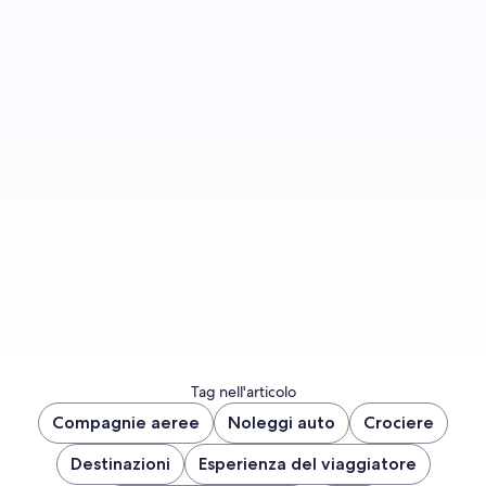
Iscriviti per ricevere una notifica quando
vengono pubblicati nuovi contenuti sul blog.
Iscriviti subito
Tag nell'articolo
Compagnie aeree
Noleggi auto
Crociere
Destinazioni
Esperienza del viaggiatore