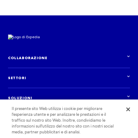
COLLABORAZIONE
Panoramica delle collaborazioni
SETTORI
Panoramica dei settori
Hotel
SOLUZIONI
Case vacanza
Brand e agenzie pubblicitarie
Il presente sito Web utilizza i cookie per migliorare
Panoramica delle soluzioni
Compagnie aeree
l'esperienza utente e per analizzare le prestazioni e il
Distribuisci il tuo inventario
Destinazioni
RISORSE
traffico sul nostro sito Web. Inoltre, condividiamo le
Crea la tua personale esperienza di viaggio
Agenzie di viaggi
informazioni sull'utilizzo del nostro sito con i nostri social
Servizi pubblicitari
Crociere
Panoramica delle risorse
media, partner pubblicitari e di analisi.
Società di autonoleggio
Studi e analisi
COLLABORA CON NOI