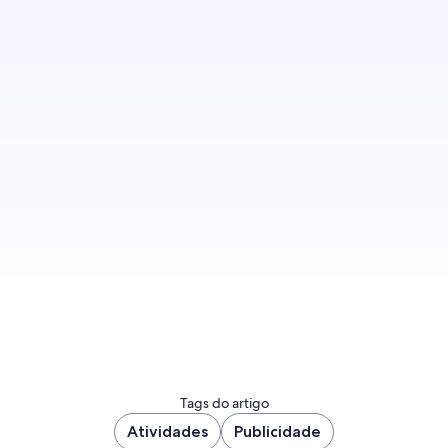
Inscreva-se para receber notificações quando
houver novas publicações no blog.
Fazer inscrição
Tags do artigo
Atividades
Publicidade