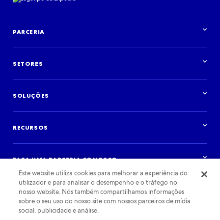
PARCERIA
Visão geral da parceria
SETORES
Visão geral do setor
Hotéis
SOLUÇÕES
Aluguéis por temporada
Marcas e agências de publicidade
Visão geral de soluções
Companhias aéreas
Distribua o seu inventário
Destinos
RECURSOS
Crie a sua experiência de viagens
Agências de viagens
Anunciar conosco
Cruzeiros
Visão geral de recursos
Aluguel de carros
Pesquisas e dados
FAÇA UMA PARCERIA CONOSCO
Instituições financeiras
Blog
Atividades
Este website utiliza cookies para melhorar a experiência do
Estudos de case
Começar
utilizador e para analisar o desempenho e o tráfego no
Podcast
Fazer login
Eventos
SUPORTE
nosso website. Nós também compartilhamos informações
sobre o seu uso do nosso site com nossos parceiros de mídia
social, publicidade e análise.
Suporte ao parceiro