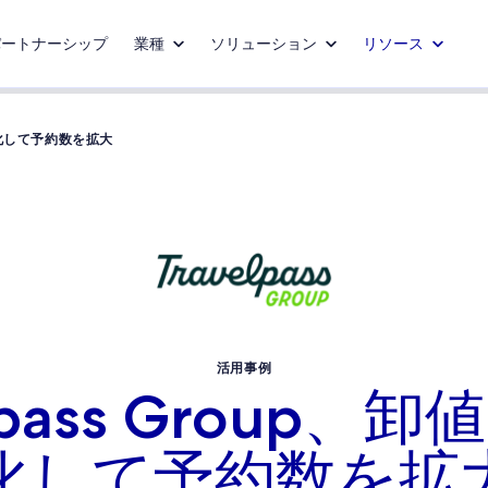
パートナーシップ
業種
ソリューション
リソース
最適化して予約数を拡大
活用事例
elpass Group、
化して予約数を拡