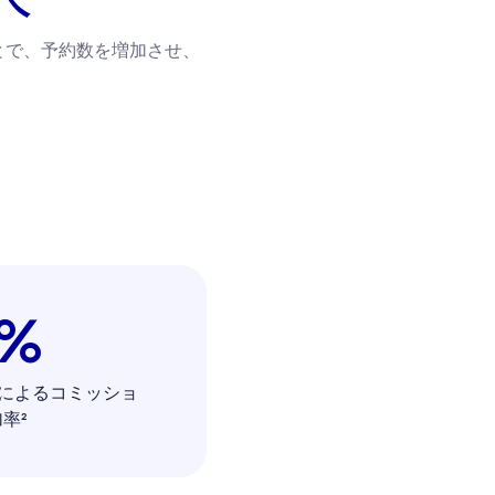
ことで、予約数を増加させ、
0%
によるコミッショ
率²