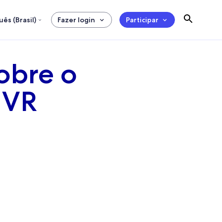
ês (Brasil)
Fazer login
Participar
obre o
 VR