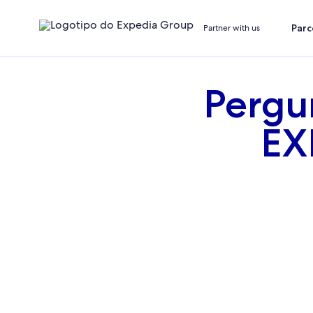
Parc
Partner with us
Pergu
EX