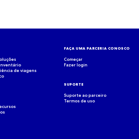
FAÇA UMA PARCERIA CONOSCO
soluções
Começar
inventário
Fazer login
riência de viagens
co
SUPORTE
Suporte ao parceiro
Termos de uso
recursos
dos