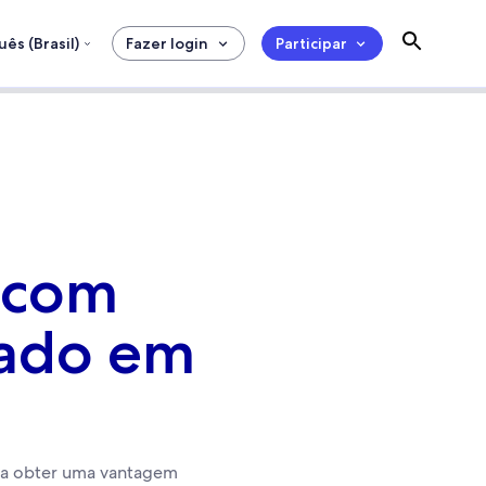
ês (Brasil)
Fazer login
Participar
s com
eado em
ra obter uma vantagem