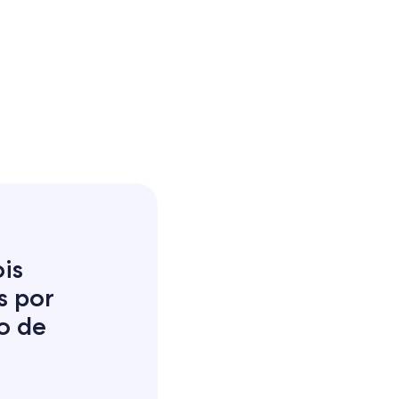
is
s por
o de