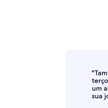
"Tam
terço
um a
sua j