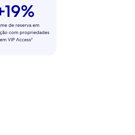
+19%
ume de reserva em
ção com propriedades
em VIP Access⁷