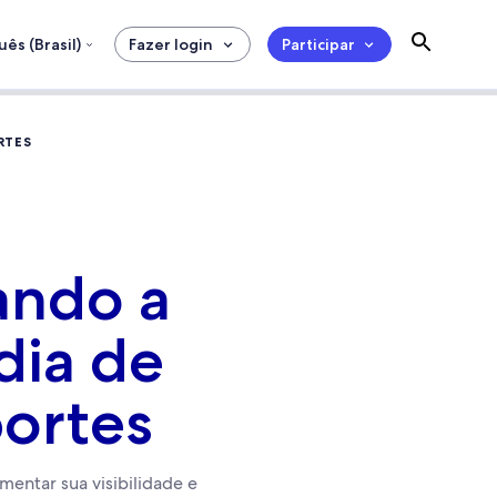
ês (Brasil)
Fazer login
Participar
RTES
ando a
dia de
portes
entar sua visibilidade e