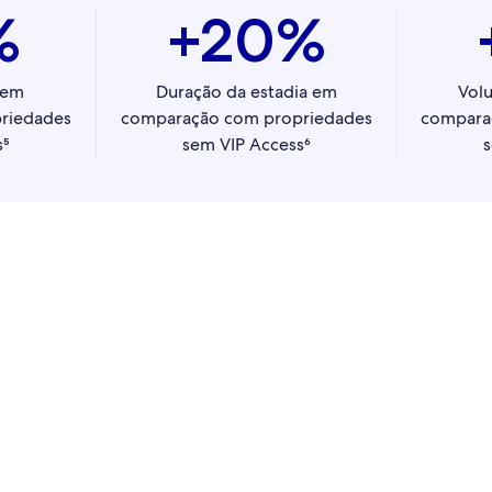
%
+20%
 em
Duração da estadia em
Vol
riedades
comparação com propriedades
compara
s⁵
sem VIP Access⁶
s