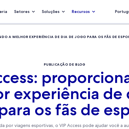
eria
Setores
Soluções
Recursos
Portugu
DO A MELHOR EXPERIÊNCIA DE DIA DE JOGO PARA OS FÃS DE ESPO
PUBLICAÇÃO DE BLOG
ccess: proporcion
r experiência de 
para os fãs de es
 por viagens esportivas, o VIP Access pode ajudar você a aum