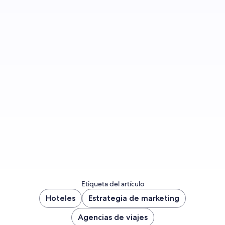
Regístrate si quieres recibir una notificación
cuando publiquemos más entradas.
Registrarme ahora
Etiqueta del artículo
Hoteles
Estrategia de marketing
Agencias de viajes