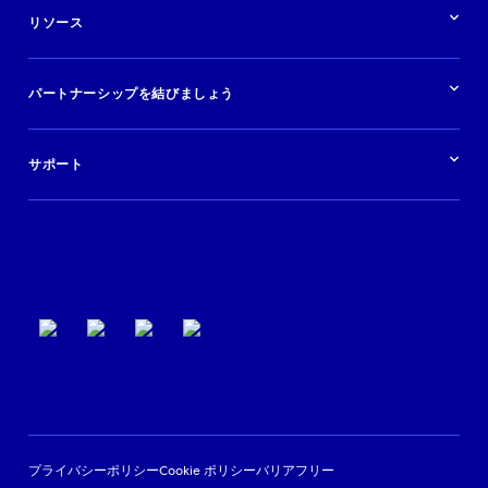
航空会社
在庫を販売する
目的地
リソース
快適な旅行体験を提供する
旅行会社
広告掲載
クルーズ
リソースの概要
レンタカー
調査と分析
パートナーシップを結びましょう
金融機関
ブログ
現地ツアー
活用事例
今すぐ始める
ポッドキャスト
ログイン
イベント
サポート
パートナーサポート
利用規約
プライバシーポリシー
Cookie ポリシー
バリアフリー