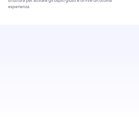
struttura per attirare gli ospiti giusti e offrire un'ottima
esperienza.