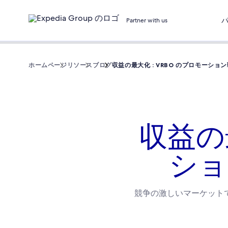
Partner with us
ホームページ
リソース
ブログ
収益の最大化 : VRBO のプロモーシ
収益の最
ショ
競争の激しいマーケット