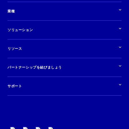
パートナーシップの概要
業種
業界の概要
ホテル
ソリューション
バケーションレンタル
ブランドおよび広告代理店
ソリューションの概要
航空会社
在庫を販売する
目的地
リソース
快適な旅行体験を提供する
旅行会社
広告掲載
クルーズ
リソースの概要
レンタカー
調査と分析
パートナーシップを結びましょう
金融機関
ブログ
現地ツアー
活用事例
今すぐ始める
ポッドキャスト
ログイン
イベント
サポート
パートナーサポート
利用規約