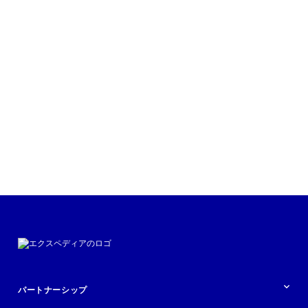
シーズン 1 | エピソード 4
インフルエンサーとのパートナーシッ
プがブランドにもたらすメリット
今すぐ聞く
パートナーシップ