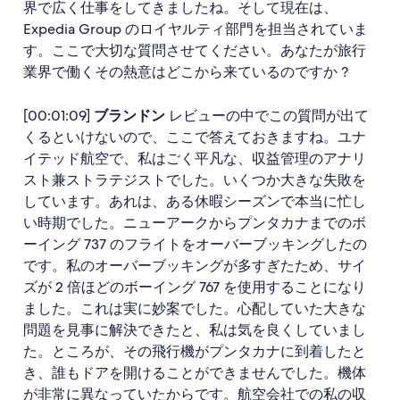
界で広く仕事をしてきましたね。そして現在は、
Expedia Group のロイヤルティ部門を担当されていま
す。ここで大切な質問させてください。あなたが旅行
業界で働くその熱意はどこから来ているのですか ?
[00:01:09]
ブランドン
レビューの中でこの質問が出て
くるといけないので、ここで答えておきますね。ユナ
イテッド航空で、私はごく平凡な、収益管理のアナリ
スト兼ストラテジストでした。いくつか大きな失敗を
しています。あれは、ある休暇シーズンで本当に忙し
い時期でした。ニューアークからプンタカナまでのボ
ーイング 737 のフライトをオーバーブッキングしたの
です。私のオーバーブッキングが多すぎたため、サイ
ズが 2 倍ほどのボーイング 767 を使用することになり
ました。これは実に妙案でした。心配していた大きな
問題を見事に解決できたと、私は気を良くしていまし
た。ところが、その飛行機がプンタカナに到着したと
き、誰もドアを開けることができませんでした。機体
が非常に異なっていたからです。航空会社での私の収