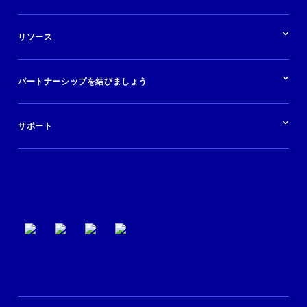
バケーションレンタル
ブランドおよび広告代理店
ソリューションの概要
航空会社
在庫を販売する
目的地
リソース
快適な旅行体験を提供する
旅行会社
広告掲載
クルーズ
リソースの概要
レンタカー
調査と分析
パートナーシップを結びましょう
金融機関
ブログ
現地ツアー
活用事例
今すぐ始める
ポッドキャスト
ログイン
イベント
サポート
パートナーサポート
利用規約