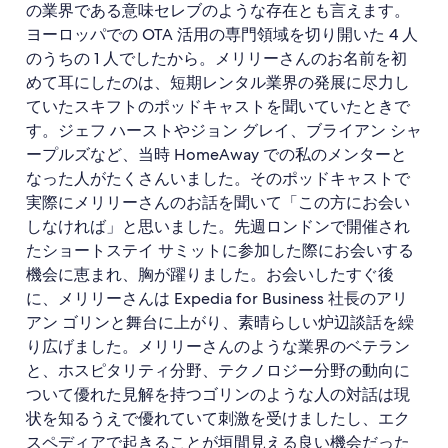
の業界である意味セレブのような存在とも言えます。
ヨーロッパでの OTA 活用の専門領域を切り開いた 4 人
のうちの 1 人でしたから。メリリーさんのお名前を初
めて耳にしたのは、短期レンタル業界の発展に尽力し
ていたスキフトのポッドキャストを聞いていたときで
す。ジェフ ハーストやジョン グレイ、ブライアン シャ
ープルズなど、当時 HomeAway での私のメンターと
なった人がたくさんいました。そのポッドキャストで
実際にメリリーさんのお話を聞いて「この方にお会い
しなければ」と思いました。先週ロンドンで開催され
たショートステイ サミットに参加した際にお会いする
機会に恵まれ、胸が躍りました。お会いしたすぐ後
に、メリリーさんは Expedia for Business 社長のアリ
アン ゴリンと舞台に上がり、素晴らしい炉辺談話を繰
り広げました。メリリーさんのような業界のベテラン
と、ホスピタリティ分野、テクノロジー分野の動向に
ついて優れた見解を持つゴリンのような人の対話は現
状を知るうえで優れていて刺激を受けましたし、エク
スペディアで起きることが垣間見える良い機会だった