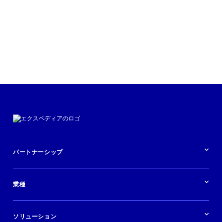
今すぐ聴く
パートナーシップ
パートナーシップの概要
業種
業界の概要
ホテル
ソリューション