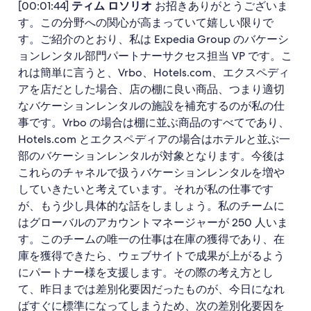
[00:01:44]
ティム ロソリオ
お招きありがとうございま
す。この分野への関心が高まっていて嬉しい限りで
す。ご紹介のとおり、私は Expedia Group のバケーシ
ョンレンタル部門パートナーサクセス担当 VP です。こ
れは簡単に言うと、Vrbo、Hotels.com、エクスペディ
アを店だとした場合、店の棚に良い商品、つまり適切
なバケーションレンタルの施設を補充するのが私の仕
事です。Vrbo の場合は棚に並ぶ商品のすべてであり、
Hotels.com とエクスペディアの場合はホテルと並ぶ一
部のバケーションレンタルが対象となります。今後は
これらのチャネルで扱うバケーションレンタルを増や
していきたいと考えています。それが私の仕事です
が、もう少し具体的な話をしましょう。私のチームに
はグローバルのアカウントマネージャーが 250 人いま
す。このチームの唯一の仕事は在庫の獲得であり、在
庫を獲得できたら、ウェブサイトで成果が上がるよう
にパートナー様を支援します。その際の考え方とし
て、昨日までは差別化要因だったものが、今日になれ
ばすぐに標準になってしまうため、次の差別化要因を