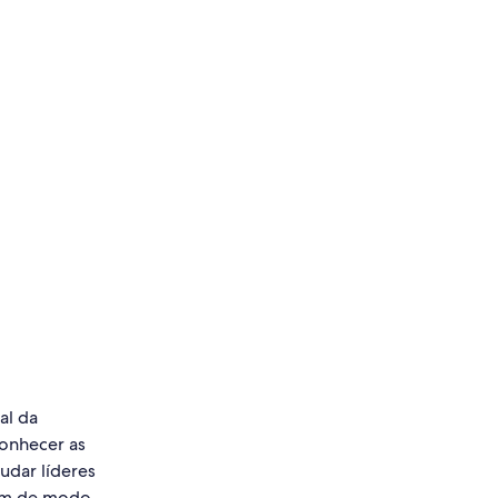
al da
onhecer as
judar líderes
gem de modo