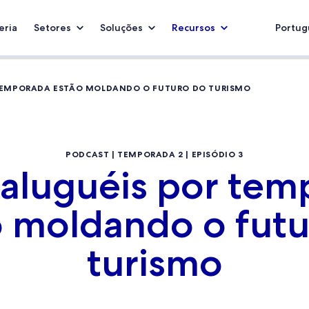
eria
Setores
Soluções
Recursos
Portugu
TEMPORADA ESTÃO MOLDANDO O FUTURO DO TURISMO
PODCAST | TEMPORADA 2 | EPISÓDIO 3
aluguéis por tem
o moldando o futu
turismo