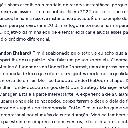
já tinham escolhido o modelo de reserva instantânea, porque 
 reservar, assim como os hotéis. Já em 2022, notamos que c
úncios tinham a reserva instantânea ativada. É um exemplo de
ncial para parceiros em 2018, mas logo se tornou a norma para
 objetivo da minha equipe é tentar explicar e ajudar esses pa
é o próximo diferencial.
andon Ehrhardt
Tim é apaixonado pelo setor, e eu acho que a
partilha dessa paixão. Vou falar um pouco sobre ela. O nome
 Merilee é fundadora da UnderTheDoormat, uma empresa pre
temporada de luxo que oferece a viajantes modernos a quali
onforto de um lar. Merilee fundou a UnderTheDoormat após 1
a Shell, onde ocupou cargos de Global Strategy Manager e Gl
nager. Esta é a parte interessante. A experiência dela viajan
lugares onde ela se hospedou despertaram o desejo dela de f
setor de aluguéis por temporada. Então, Tim, eu acho que é v
mpresarial por aluguéis de curta duração. Merilee também
o palestrante na imprensa e em eventos, e foi eleita presiden