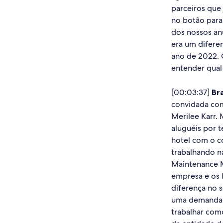
parceiros que 
no botão para
dos nossos an
era um difere
ano de 2022. O
entender qual 
[00:03:37]
Br
convidada com
Merilee Karr.
aluguéis por 
hotel com o c
trabalhando n
Maintenance Ma
empresa e os 
diferença no 
uma demanda e
trabalhar com