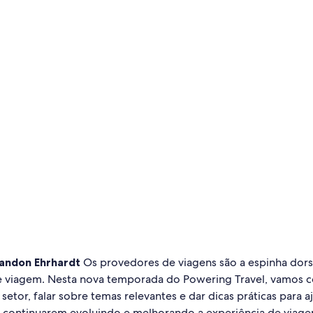
andon Ehrhardt
Os provedores de viagens são a espinha dors
e viagem. Nesta nova temporada do Powering Travel, vamos c
setor, falar sobre temas relevantes e dar dicas práticas para a
a continuarem evoluindo e melhorando a experiência de via