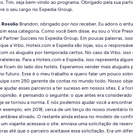
to. Tim, seja bem-vindo ao programa. Obrigado pela sua parti
e o seu cargo no Expedia Group.
 Rosolio
Brandon, obrigado por nos receber. Eu adoro o ent
om essa categoria. Como você bem disse, eu sou o Vice Presi
l Partner Success no Expedia Group. Em poucas palavras, isso
que a Vrbo, Hoteis.com e Expedia são lojas, sou o responsáve
 com os aluguéis por temporada certos. No caso da Vrbo, isso
rateleiras. Para a Hoteis.com e Expedia, isso representa algun
 ficam do lado dos hotéis. Esperamos vender mais aluguéis
no futuro. Esse é o meu trabalho e quero falar um pouco sobr
ipe com 250 gerente de contas no mundo todo. Nosso objeti
e ajudar esses parceiros a ter sucesso em nossos sites. E a fo
a opinião, é pensando o seguinte: o que antes era considerad
hoje se tornou a norma. E nós podemos ajudar você a encontra
or exemplo, em 2018, cerca de um terço do nosso inventário t
stantânea ativado. O restante ainda estava no modelo de conf
um viajante acessava o site, enviava uma solicitação de reserv
ras até que o parceiro aceitasse essa solicitação. Era um difer