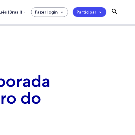
ês (Brasil)
Fazer login
Participar
porada
ro do