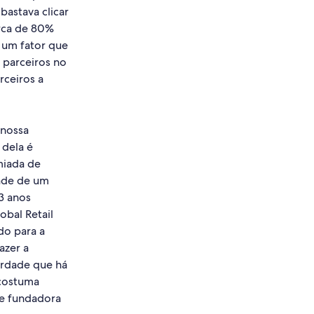
bastava clicar
erca de 80%
 um fator que
 parceiros no
rceiros a
 nossa
 dela é
miada de
dade de um
3 anos
obal Retail
do para a
azer a
erdade que há
 costuma
te fundadora