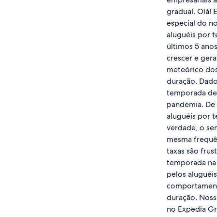
gradual. Olá!
especial do n
aluguéis por 
últimos 5 ano
crescer e ger
meteórico dos
duração. Dado
temporada de 
pandemia. De 
aluguéis por t
verdade, o se
mesma frequên
taxas são fru
temporada na 
pelos aluguéi
comportamento
duração. Noss
no Expedia Gro