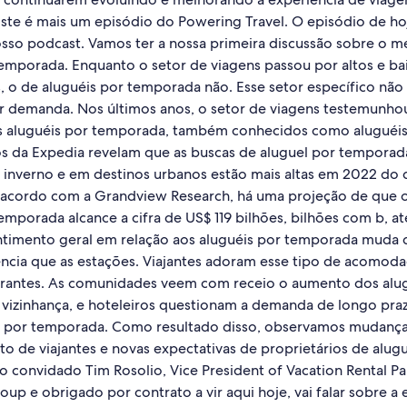
 Este é mais um episódio do Powering Travel. O episódio de h
osso podcast. Vamos ter a nossa primeira discussão sobre o 
temporada. Enquanto o setor de viagens passou por altos e ba
s, o de aluguéis por temporada não. Esse setor específico não
ar demanda. Nos últimos anos, o setor de viagens testemunh
 aluguéis por temporada, também conhecidos como aluguéis
s da Expedia revelam que as buscas de aluguel por temporad
inverno e em destinos urbanos estão mais altas em 2022 do 
acordo com a Grandview Research, há uma projeção de que 
emporada alcance a cifra de US$ 119 bilhões, bilhões com b, a
ntimento geral em relação aos aluguéis por temporada muda
cia que as estações. Viajantes adoram esse tipo de acomoda
strantes. As comunidades veem com receio o aumento dos alu
vizinhança, e hoteleiros questionam a demanda de longo pra
s por temporada. Como resultado disso, observamos mudança
 de viajantes e novas expectativas de proprietários de alugu
o convidado Tim Rosolio, Vice President of Vacation Rental Pa
up e obrigado por contrato a vir aqui hoje, vai falar sobre a 