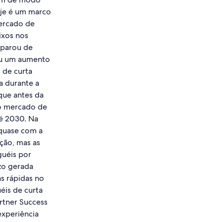
oje é um marco
mercado de
ixos nos
 parou de
ou um aumento
 de curta
a durante a
que antes da
o mercado de
té 2030. Na
 quase com a
ção, mas as
guéis por
zo gerada
s rápidas no
éis de curta
rtner Success
experiência