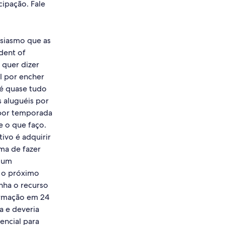
cipação. Fale
usiasmo que as
dent of
 quer dizer
l por encher
 é quase tudo
s aluguéis por
 por temporada
e o que faço.
vo é adquirir
rma de fazer
o um
r o próximo
inha o recurso
irmação em 24
a e deveria
encial para