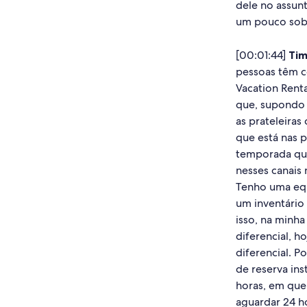
dele no assun
um pouco sobr
[00:01:44]
Tim
pessoas têm c
Vacation Renta
que, supondo 
as prateleiras
que está nas p
temporada que
nesses canais 
Tenho uma equ
um inventário 
isso, na minh
diferencial, 
diferencial. P
de reserva in
horas, em que 
aguardar 24 ho