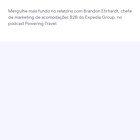
Mergulhe mais fundo no relatório com Brandon Ehrhardt, chefe
de marketing de acomodações B2B do Expedia Group, no
podcast Powering Travel.
Reservaram com uma marca do Expedia Group nos
últimos 3 a 6 meses e indicaram preferência por