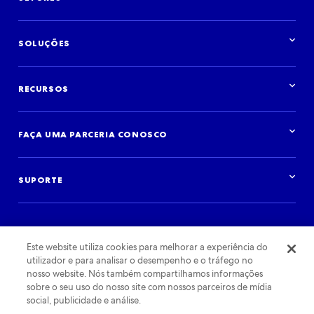
Visão geral do setor
Hotéis
SOLUÇÕES
Aluguéis por temporada
Marcas e agências de publicidade
Visão geral de soluções
Companhias aéreas
Distribua o seu inventário
Destinos
RECURSOS
Crie a sua experiência de viagens
Agências de viagens
Anunciar conosco
Cruzeiros
Visão geral de recursos
Aluguel de carros
Pesquisas e dados
FAÇA UMA PARCERIA CONOSCO
Instituições financeiras
Blog
Atividades
Estudos de case
Começar
Podcast
Fazer login
Eventos
SUPORTE
Suporte ao parceiro
Termos de uso
Este website utiliza cookies para melhorar a experiência do
utilizador e para analisar o desempenho e o tráfego no
nosso website. Nós também compartilhamos informações
sobre o seu uso do nosso site com nossos parceiros de mídia
social, publicidade e análise.