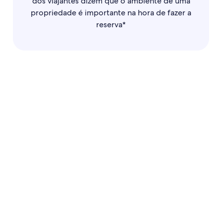
dos viajantes dizem que o ambiente de uma
propriedade é importante na hora de fazer a
reserva*
estudo A jornada de compra
fizeram reservas por meio de um aplicativo para
celular/tablet,
que você pode ir além ao
que usam celulares/tablets.