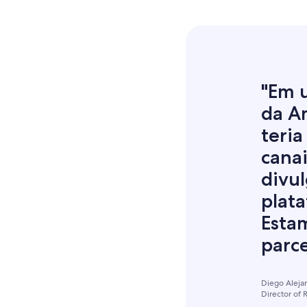
"Em 
da A
teria
cana
divul
plat
Esta
parce
Diego Aleja
Director of