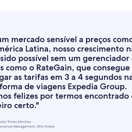
um mercado sensível a preços com
mérica Latina, nosso crescimento 
 sido possível sem um gerenciador
is como o RateGain, que consegue
gar as tarifas em 3 a 4 segundos n
aforma de viagens Expedia Group.
mos felizes por termos encontrado
iro certo."
ndro Torres Sánchez
 Revenue Management, GHL Hotels