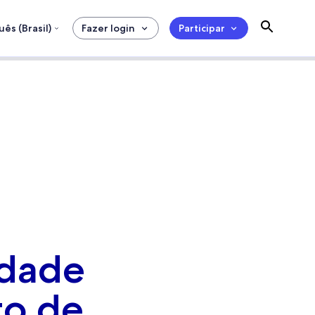
ês (Brasil)
Fazer login
Participar
idade
to de