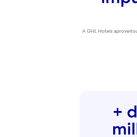
A GHL Hotels aproveitou
+ 
mi