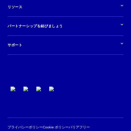
航空会社
在庫を販売する
目的地
リソース
快適な旅行体験を提供する
旅行会社
広告掲載
クルーズ
リソースの概要
レンタカー
調査と分析
パートナーシップを結びましょう
金融機関
ブログ
現地ツアー
活用事例
今すぐ始める
ポッドキャスト
ログイン
イベント
サポート
パートナーサポート
利用規約
プライバシーポリシー
Cookie ポリシー
バリアフリー