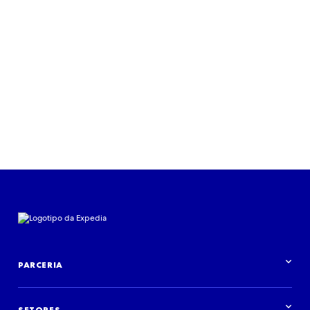
viagens possíveis
Ouvir agora
PARCERIA
Visão geral da parceria
SETORES