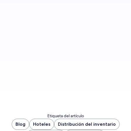
Regístrate si quieres recibir una notificación
cuando publiquemos más entradas.
Registrarme ahora
Etiqueta del artículo
Blog
Hoteles
Distribución del inventario