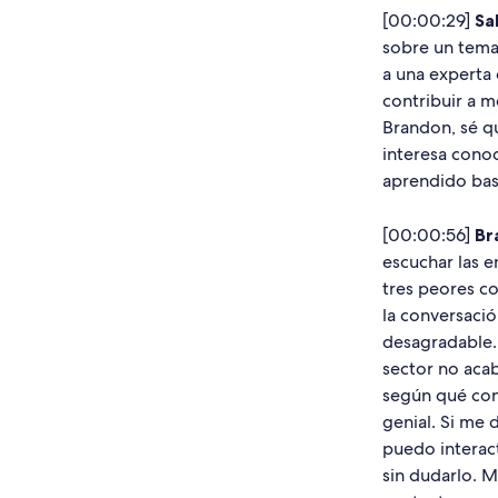
[00:00:29]
Sal
sobre un tema
a una experta 
contribuir a m
Brandon, sé q
interesa conoc
aprendido ba
[00:00:56]
Br
escuchar las e
tres peores co
la conversaci
desagradable. 
sector no acab
según qué cont
genial. Si me 
puedo interact
sin dudarlo. 