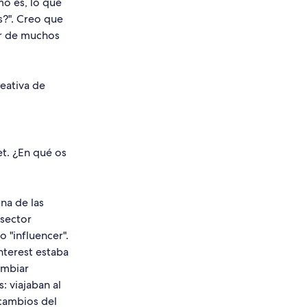
mo es, lo que
es?". Creo que
ar de muchos
eativa de
t. ¿En qué os
.
na de las
 sector
 "influencer".
nterest estaba
ambiar
: viajaban al
cambios del