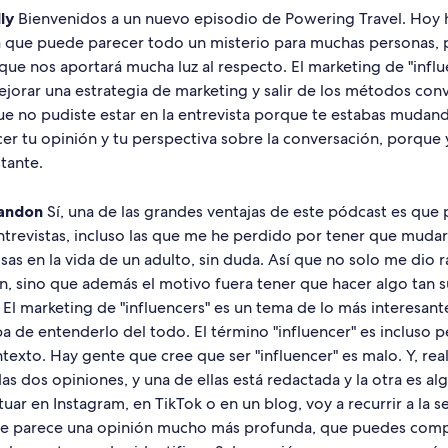
ly
Bienvenidos a un nuevo episodio de Powering Travel. Hoy
 que puede parecer todo un misterio para muchas personas,
que nos aportará mucha luz al respecto. El marketing de "infl
ejorar una estrategia de marketing y salir de los métodos con
ue no pudiste estar en la entrevista porque te estabas mudan
er tu opinión y tu perspectiva sobre la conversación, porque
stante.
andon
Sí, una de las grandes ventajas de este pódcast es que
ntrevistas, incluso las que me he perdido por tener que mudar
sas en la vida de un adulto, sin duda. Así que no solo me dio
ón, sino que además el motivo fuera tener que hacer algo ta
El marketing de "influencers" es un tema de lo más interesant
a de entenderlo del todo. El término "influencer" es incluso 
exto. Hay gente que cree que ser "influencer" es malo. Y, rea
das dos opiniones, y una de ellas está redactada y la otra es al
uar en Instagram, en TikTok o en un blog, voy a recurrir a la
Me parece una opinión mucho más profunda, que puedes com