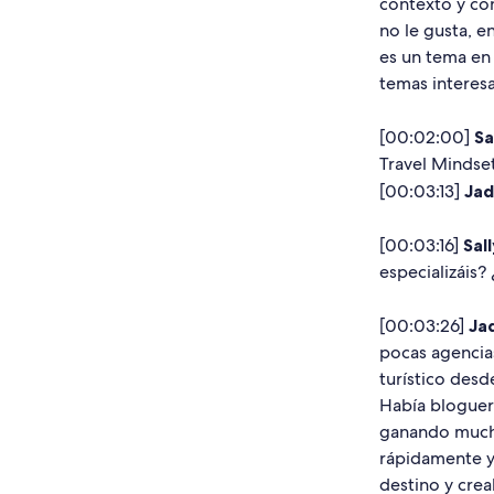
contexto y con
no le gusta, en
es un tema en
temas interes
[00:02:00]
Sa
Travel Mindse
[00:03:13]
Ja
[00:03:16]
Sall
especializáis?
[00:03:26]
Ja
pocas agencias
turístico desd
Había bloguero
ganando mucha
rápidamente y 
destino y cre