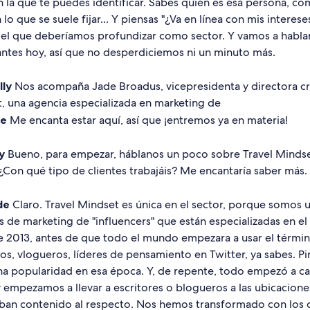
 la que te puedes identificar. Sabes quién es esa persona, có
 lo que se suele fijar... Y piensas "¿Va en línea con mis interes
 el que deberíamos profundizar como sector. Y vamos a habl
antes hoy, así que no desperdiciemos ni un minuto más.
lly
Nos acompaña Jade Broadus, vicepresidenta y directora cr
t, una agencia especializada en marketing de
de
Me encanta estar aquí, así que ¡entremos ya en materia!
y
Bueno, para empezar, háblanos un poco sobre Travel Mindse
 ¿Con qué tipo de clientes trabajáis? Me encantaría saber más
de
Claro. Travel Mindset es única en el sector, porque somos u
 de marketing de "influencers" que están especializadas en el
e 2013, antes de que todo el mundo empezara a usar el término
s, vlogueros, líderes de pensamiento en Twitter, ya sabes. Pi
 popularidad en esa época. Y, de repente, todo empezó a c
empezamos a llevar a escritores o blogueros a las ubicaciones
aban contenido al respecto. Nos hemos transformado con los 