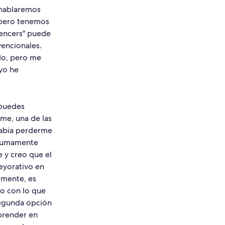
 hablaremos
 pero tenemos
uencers" puede
vencionales.
do, pero me
 yo he
 puedes
me, una de las
 rabia perderme
n sumamente
e y creo que el
peyorativo en
lmente, es
go con lo que
 segunda opción
prender en