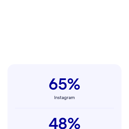
65%
Instagram
48%