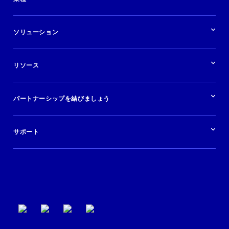
業界の概要
ホテル
ソリューション
バケーションレンタル
ブランドおよび広告代理店
ソリューションの概要
航空会社
在庫を販売する
目的地
リソース
快適な旅行体験を提供する
旅行会社
広告掲載
クルーズ
リソースの概要
レンタカー
調査と分析
パートナーシップを結びましょう
金融機関
ブログ
現地ツアー
活用事例
今すぐ始める
ポッドキャスト
ログイン
イベント
サポート
パートナーサポート
利用規約