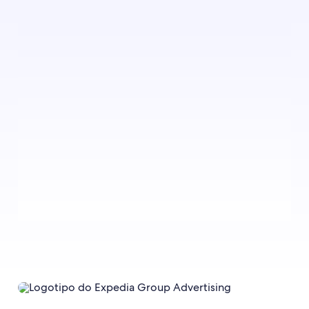
Inscreva-se para receber notificações quando
houver novas publicações no blog.
Fazer inscrição