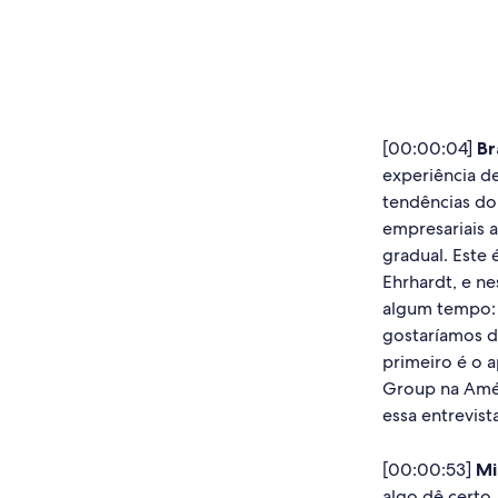
[00:00:04]
Br
experiência d
tendências do 
empresariais 
gradual. Este
Ehrhardt, e n
algum tempo: 
gostaríamos de
primeiro é o 
Group na Amér
essa entrevist
[00:00:53]
Mi
algo dê certo.