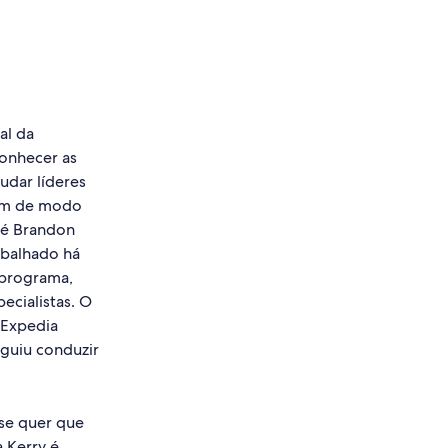
al da
onhecer as
judar líderes
gem de modo
 é Brandon
abalhado há
 programa,
ecialistas. O
 Expedia
eguiu conduzir
se quer que
a Kerry é