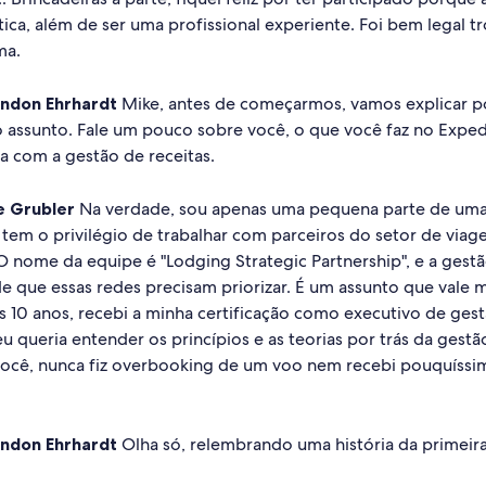
ica, além de ser uma profissional experiente. Foi bem legal t
ma.
ndon Ehrhardt
Mike, antes de começarmos, vamos explicar p
no assunto. Fale um pouco sobre você, o que você faz no Expe
a com a gestão de receitas.
e Grubler
Na verdade, sou apenas uma pequena parte de um
 tem o privilégio de trabalhar com parceiros do setor de viag
O nome da equipe é "Lodging Strategic Partnership", e a gestã
e que essas redes precisam priorizar. É um assunto que vale 
ns 10 anos, recebi a minha certificação como executivo de ges
eu queria entender os princípios e as teorias por trás da gestã
você, nunca fiz overbooking de um voo nem recebi pouquíssim
.
ndon Ehrhardt
Olha só, relembrando uma história da primeir