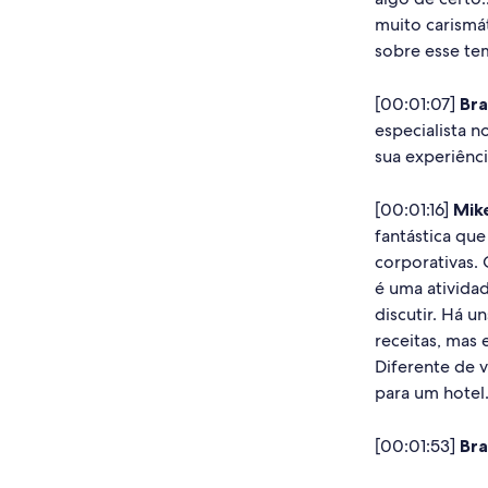
muito carismát
sobre esse te
[00:01:07]
Bra
especialista 
sua experiênci
[00:01:16]
Mik
fantástica que
corporativas. 
é uma atividad
discutir. Há u
receitas, mas 
Diferente de 
para um hotel
[00:01:53]
Bra