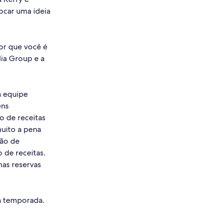
rocar uma ideia
or que você é
dia Group e a
a equipe
ens
o de receitas
muito a pena
tão de
o de receitas.
as reservas
a temporada.