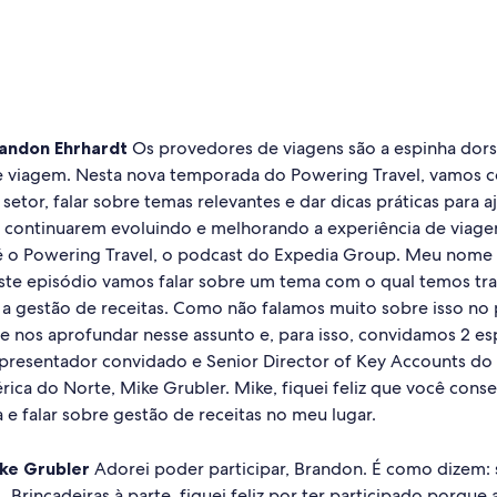
andon Ehrhardt
Os provedores de viagens são a espinha dors
e viagem. Nesta nova temporada do Powering Travel, vamos c
setor, falar sobre temas relevantes e dar dicas práticas para a
a continuarem evoluindo e melhorando a experiência de via
 é o Powering Travel, o podcast do Expedia Group. Meu nome
este episódio vamos falar sobre um tema com o qual temos tr
a gestão de receitas. Como não falamos muito sobre isso no
 nos aprofundar nesse assunto e, para isso, convidamos 2 esp
apresentador convidado e Senior Director of Key Accounts do
ica do Norte, Mike Grubler. Mike, fiquei feliz que você cons
a e falar sobre gestão de receitas no meu lugar.
ke Grubler
Adorei poder participar, Brandon. É como dizem: 
.. Brincadeiras à parte, fiquei feliz por ter participado porque 