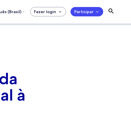
ês (Brasil)
Fazer login
Participar
 da
al à