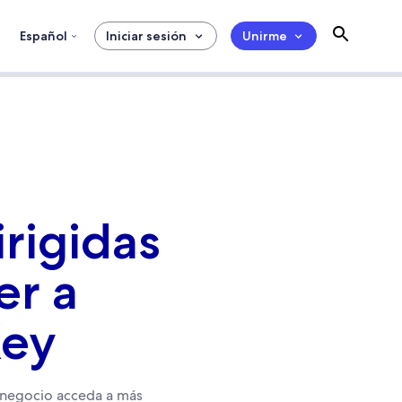
Español
Iniciar sesión
Unirme
irigidas
er a
Key
 negocio acceda a más