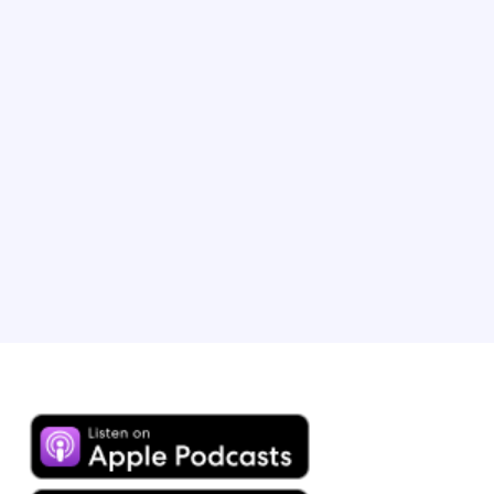
Brandon lidera el marketing de alojamientos B2B en
Expedia Group y ha desempeñado un papel
fundamental en la ampliación de nuestros programas
para colaboradores. Ha dirigido iniciativas estratégicas
y ha incrementado el uso de las observaciones sobre
ingresos con el objetivo de impulsar el éxito de los
colaboradores. Brandon reside en Chicago, Illinois, con
su esposa y su hijo, a quien ya le entusiasman los viajes.