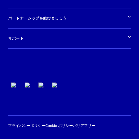
快適な旅行体験を提供する
旅行会社
広告掲載
クルーズ
リソースの概要
レンタカー
調査と分析
パートナーシップを結びましょう
金融機関
ブログ
現地ツアー
活用事例
今すぐ始める
ポッドキャスト
ログイン
イベント
サポート
パートナーサポート
利用規約
プライバシーポリシー
Cookie ポリシー
バリアフリー