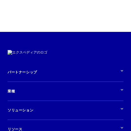
パートナーシップ
パートナーシップの概要
業種
業界の概要
ホテル
ソリューション
バケーションレンタル
ブランドおよび広告代理店
ソリューションの概要
航空会社
在庫を販売する
目的地
リソース