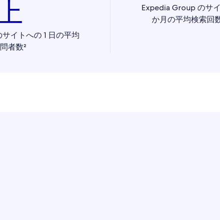
上
Expedia Group 
か月の平均検索回数は
up のサイトへの 1 日の平均
問者数²