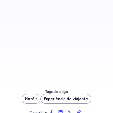
Inscreva-se para receber notificações quando
houver novas publicações no blog.
Fazer inscrição
Tags do artigo
Hotéis
Experiência do viajante
Compartilhe