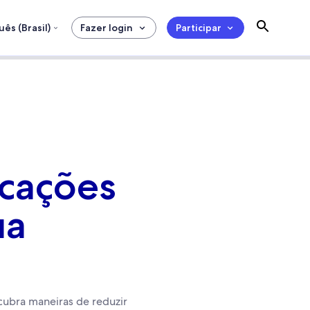
ês (Brasil)
Fazer login
Participar
cações
ua
ubra maneiras de reduzir