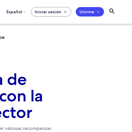
Español
Iniciar sesión
Unirme
TOR
a de
con la
ector
cer valiosas recompensas