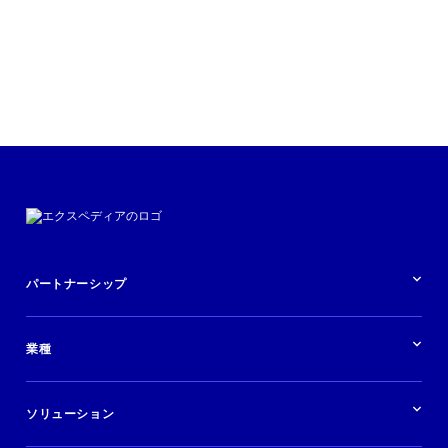
パートナーシップ
パートナーシップの概要
業種
業界の概要
ホテル
ソリューション
バケーションレンタル
ブランドおよび広告代理店