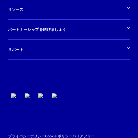
ソリューションの概要
航空会社
在庫を販売する
目的地
リソース
快適な旅行体験を提供する
旅行会社
広告掲載
クルーズ
リソースの概要
レンタカー
調査と分析
パートナーシップを結びましょう
金融機関
ブログ
現地ツアー
活用事例
今すぐ始める
ポッドキャスト
ログイン
イベント
サポート
パートナーサポート
利用規約
プライバシーポリシー
Cookie ポリシー
バリアフリー